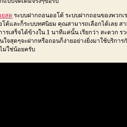
ักแบบจัดเต็มจริงๆขอรับ
หวยสด
ระบบฝากถอนออโต้ ระบบฝากถอนของพวกเร
โต้และก็ระบบทศนิยม คุณสามารถเลือกได้เลย ส
รเสร็จได้ข้างใน 1 นาทีแค่นั้น เรียกว่า สะดวก รว
ันใจสุดๆจะฝากหรือถอนก็ง่ายอย่างยิ่งมาใช้บริการก
ม่ใช่น้อยครับ