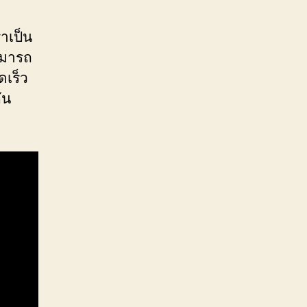
าเป็น
ามารถ
ดเร็ว
ัน