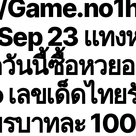
//Game.no1
 Sep 23 แทง
ันนี้ซื้อหวย
o เลขเด็ดไทยรั
ยรบาทละ 10