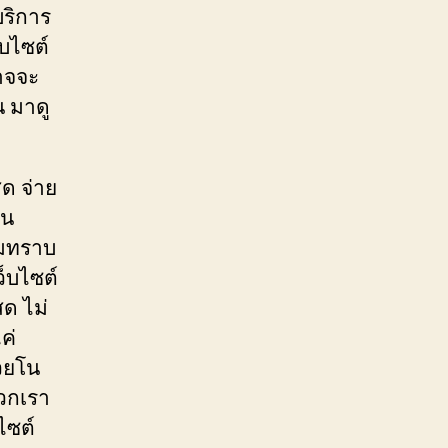
บริการ
บไซต์
อาจจะ
น มาดู
สด จ่าย
ใน
มทราบ
ว็บไซต์
สด ไม่
ค่
วยโน
วกเรา
บไซต์