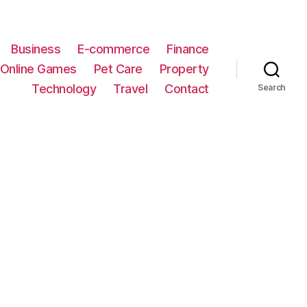
Business
E-commerce
Finance
Online Games
Pet Care
Property
Technology
Travel
Contact
Search