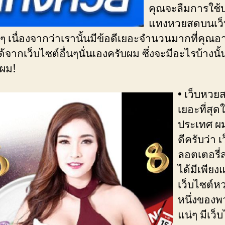
คุณจะลืมการใช้
แทงหวยสดบนเว็
่ๆ เนื่องจากว่าเรานั้นมีข้อดีเยอะจำนวนมากที่คุณ
้จากเว็บไซต์อื่นๆนั่นเองครับผม ซึ่งจะมีอะไรบ้างนั้
บผม!
• เว็บหวย
เยอะที่สุด
ประเทศ ผ
ดีครับว่า เ
ลอตเตอรี่
ได้มีเพียงแ
เว็บไซต์ห
หนึ่งของพ
แน่ๆ มีเว็