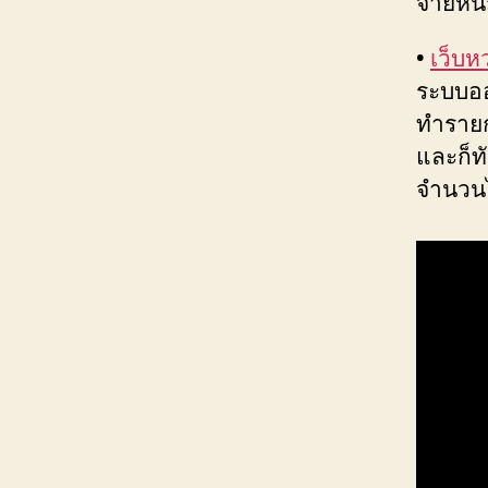
จ่ายหน
•
เว็บ
ระบบออ
ทำรายกา
และก็ท
จำนวนไ