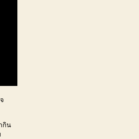
ใจ
กกิน
ย