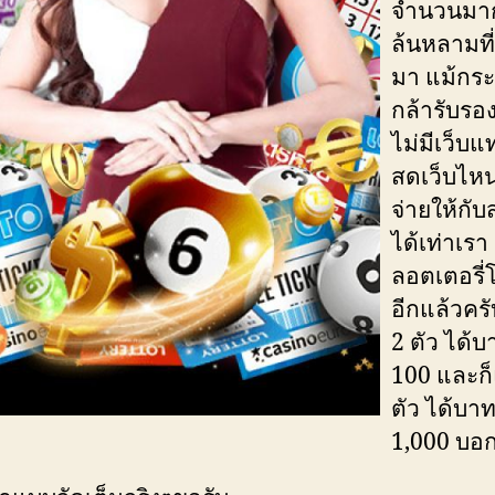
จำนวนมา
ล้นหลามที่
มา แม้กระ
กล้ารับรอ
ไม่มีเว็บ
สดเว็บไหน
จ่ายให้กั
ได้เท่าเรา
ลอตเตอรี่โ
อีกแล้วคร
2 ตัว ได้
100 และก
ตัว ได้บา
1,000 บอก