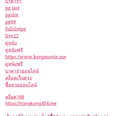
บาคาร่า
pg slot
pgslot
pg99
fullslotpg
live22
ดูหนัง
ดูหนังฟรี
https://www.keepmovie.me
ดูหนังฟรี
บาคาร่าออนไลน์
สล็อตเว็บตรง
ซื้อหวยออนไลน์
สล็อต168
https://hongkong456.me