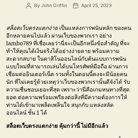
By
John Griffin
April 25, 2023
Post
Post
author
date
สล็อตเว็บตรงแตกง่าย
เป็นแหล่งการพนันหลัก ของคน
อีกหลายคนไปแล้ว ผ่านเว็บของพวกเรา อย่าง
lambo789 ที่เชื่อเลยว่านี่จะเป็นอีกหนึ่งข้อสำคัญ ที่จะ
ทำให้คุณได้เงินจริงได้อย่างง่ายดาย พร้อมความ
สะดวกสบาย ในคาสิโนออนไลน์กับต้นแบบการพนัน
แบบใหม่ที่สามารถเล่นได้บนโทรศัพท์มือถือ ผ่านการ
เชื่อมต่ออินเตอร์เน็ต รวมทั้งในตอนนี้คงจะมีน้อยคน
นัก ที่ไม่เคยรู้ด้วยเหตุว่าเว็บของพวกเรานั้นดีจังได้ รับ
ความชื่นชอบเยอะที่สุด เพราะว่านี่คือเกมหนทางที่สุด
ยอด ต่อความพร้อมเพรียงต่อสิ่งที่มีความต้องการให้
ท่านได้เข้ามาเพลิดเพลินใจ สนุกกับ แหล่งสลัด
ออนไลน์ ชั้น 1 ได้
สล็อตเว็บตรงแตกง่าย คุ้มกว่านี้ ไม่มีอีกแล้ว