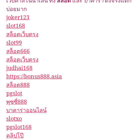
เว็บคาสิโนน่าเล่น ทั้ง
สล็อต
และ
บาคาร่า
ตึงจริงแตก
บ่อยมาก
joker123
slot168
สล็อตเว็บตรง
slot99
สล็อต666
สล็อตเว็บตรง
judhai168
https://bonus888.asia
สล็อต888
pgslot
พุซซี่888
บาคาร่าออนไลน์
slotxo
pgslot168
คลิปโป๊