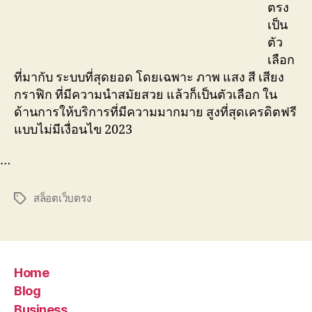
ตรง
เป็น
ตัว
เลือก
ที่มากับ ระบบที่สุดยอด โดยเฉพาะ ภาพ แสง สี เสียง
กราฟิก ที่มีความนำสมัยสวย แล้วก็เป็นตัวเลือก ใน
ด้านการให้บริการที่มีความมากมาย สูงที่สุดเครดิตฟรี
แบบไม่มีเงื่อนไข 2023
…
สล็อตเว็บตรง
Tags
Home
Blog
Business