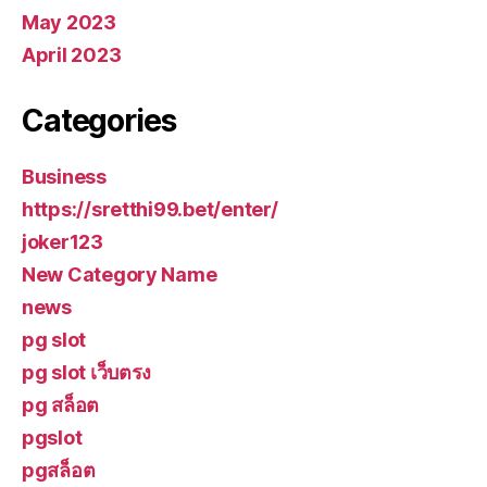
May 2023
April 2023
Categories
Business
https://sretthi99.bet/enter/
joker123
New Category Name
news
pg slot
pg slot เว็บตรง
pg สล็อต
pgslot
pgสล็อต