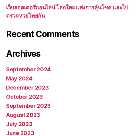
เว็บลอตเตอรี่ออนไลน์ โลกใหม่แห่งการลุ้นโชค และไป
ตรวจหวยไทยกัน
Recent Comments
Archives
September 2024
May 2024
December 2023
October 2023
September 2023
August 2023
July 2023
June 2023